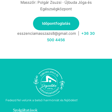
Masszőr: Polgár Zsuzsi · Újbuda Jóga és
Egészségközpont
Időpontfoglalás
esszenciamasszazs8@gmail.com |
+36 30
500 4456
Fedezd fel velünk a belső harmóniát és fejlődést!
Szolgáltatások