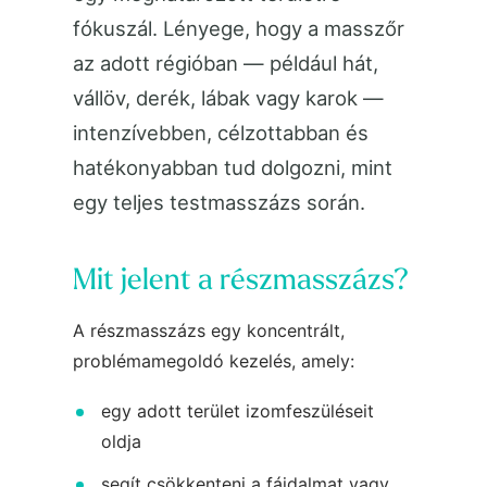
fókuszál. Lényege, hogy a masszőr
az adott régióban — például hát,
vállöv, derék, lábak vagy karok —
intenzívebben, célzottabban és
hatékonyabban tud dolgozni, mint
egy teljes testmasszázs során.
Mit jelent a részmasszázs?
A részmasszázs egy koncentrált,
problémamegoldó kezelés, amely:
egy adott terület izomfeszüléseit
oldja
segít csökkenteni a fájdalmat vagy