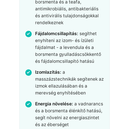
borsmenta és a teafa,
antimikrobiális, antibakteriális
és antivirális tulajdonságokkal
rendelkeznek
Fájdalomcsillapítás:
segíthet
enyhíteni az izom- és ízületi
fájdalmat - a levendula és a
borsmenta gyulladáscsökkentő
és fájdalomcsillapító hatású
Izomlazítás:
a
masszázstechnikák segítenek az
izmok ellazulásában és a
merevség enyhítésében
Energia növelése:
a vadnarancs
és a borsmenta élénkítő hatású,
segít növelni az energiaszintet
és az éberséget