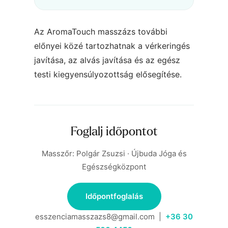
Az AromaTouch masszázs további
előnyei közé tartozhatnak a vérkeringés
javítása, az alvás javítása és az egész
testi kiegyensúlyozottság elősegítése.
Foglalj időpontot
Masszőr: Polgár Zsuzsi · Újbuda Jóga és
Egészségközpont
Időpontfoglalás
esszenciamasszazs8@gmail.com |
+36 30