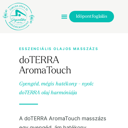
Időpontfoglalás
ESSZENCIÁLIS OLAJOS MASSZÁZS
doTERRA
AromaTouch
Gyengéd, mégis hatékony - nyolc
doTERRA olaj harmóniája
A doTERRA AromaTouch masszázs
egy gyengéd, ám hatékony