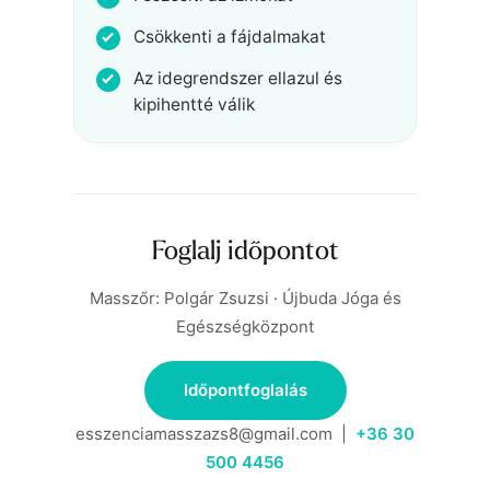
Csökkenti a fájdalmakat
Az idegrendszer ellazul és
kipihentté válik
Foglalj időpontot
Masszőr: Polgár Zsuzsi · Újbuda Jóga és
Egészségközpont
Időpontfoglalás
esszenciamasszazs8@gmail.com |
+36 30
500 4456