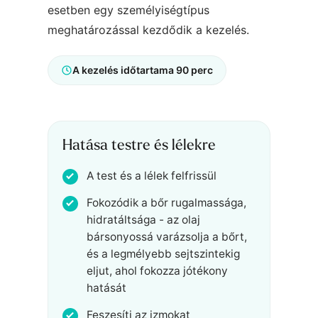
esetben egy személyiségtípus
meghatározással kezdődik a kezelés.
A kezelés időtartama 90 perc
Hatása testre és lélekre
A test és a lélek felfrissül
Fokozódik a bőr rugalmassága,
hidratáltsága - az olaj
bársonyossá varázsolja a bőrt,
és a legmélyebb sejtszintekig
eljut, ahol fokozza jótékony
hatását
Feszesíti az izmokat